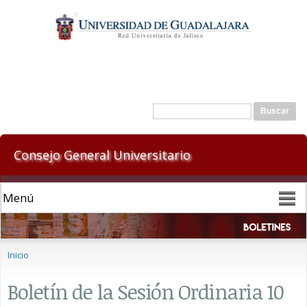
Pasar al
contenido
principal
Formulario de búsqueda
Buscar
Consejo General Universitario
Se encuentra usted aquí
Inicio
Boletín de la Sesión Ordinaria 10