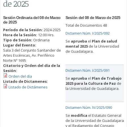
de 2025
Sesión Ordinaria del 08 de Marzo
Sesión del 08 de Marzo de 2025
de 2025
Total de Documentos 48
Período de la Sesión:
2024-2025
Dictamen Núm. I/2025/092
Hora de la Sesión:
12:00 Hrs.
Tipo de Sesión:
Ordinaria
Se
aprueba
el
Plan de salud
Lugar del Evento:
mental 2025
de la Universidad
Sala 3 del Conjunto Santander de
de Guadalajara.
Artes Escénicas, Av. Periférico
Norte Nº 1695
Citatorio y Orden del día de la
Dictamen Núm. I/2025/091
Sesión:
Orden del día
Se
aprueba
el
Plan de Trabajo
Listado de Dictamenes:
2025 para la Cultura de Paz
de
Listado de Dictámenes
la Universidad de Guadalajara.
Dictamen Núm. IV/2025/090
Se
modifica
el Estatuto General
de la Universidad de Guadalajara
y el Reglamento del Consejo