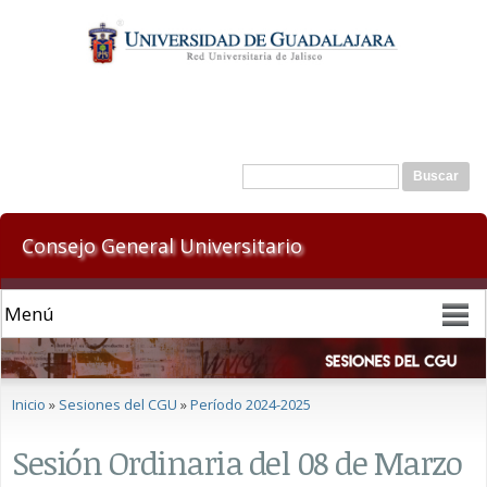
Pasar al
contenido
principal
Formulario de búsqueda
Buscar
Consejo General Universitario
Se encuentra usted aquí
Inicio
»
Sesiones del CGU
»
Período 2024-2025
Sesión Ordinaria del 08 de Marzo