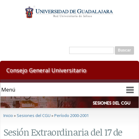
Pasar al
contenido
principal
Formulario de búsqueda
Buscar
Consejo General Universitario
Se encuentra usted aquí
Inicio
»
Sesiones del CGU
»
Período 2000-2001
Sesión Extraordinaria del 17 de