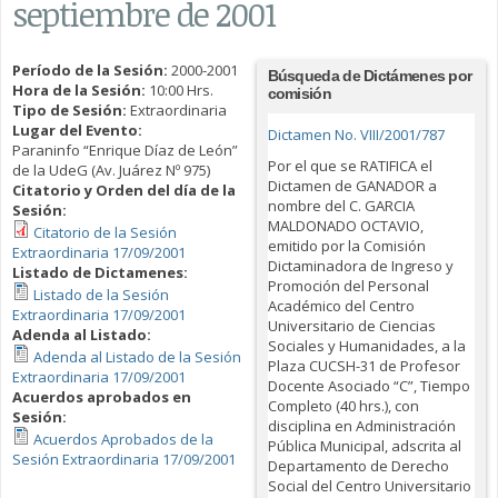
septiembre de 2001
Período de la Sesión:
2000-2001
Búsqueda de Dictámenes por
Hora de la Sesión:
10:00 Hrs.
comisión
Tipo de Sesión:
Extraordinaria
Lugar del Evento:
Dictamen No. VIII/2001/787
Paraninfo “Enrique Díaz de León”
Por el que se RATIFICA el
de la UdeG (Av. Juárez Nº 975)
Dictamen de GANADOR a
Citatorio y Orden del día de la
nombre del C. GARCIA
Sesión:
MALDONADO OCTAVIO,
Citatorio de la Sesión
emitido por la Comisión
Extraordinaria 17/09/2001
Dictaminadora de Ingreso y
Listado de Dictamenes:
Promoción del Personal
Listado de la Sesión
Académico del Centro
Extraordinaria 17/09/2001
Universitario de Ciencias
Adenda al Listado:
Sociales y Humanidades, a la
Adenda al Listado de la Sesión
Plaza CUCSH-31 de Profesor
Extraordinaria 17/09/2001
Docente Asociado “C”, Tiempo
Acuerdos aprobados en
Completo (40 hrs.), con
Sesión:
disciplina en Administración
Acuerdos Aprobados de la
Pública Municipal, adscrita al
Sesión Extraordinaria 17/09/2001
Departamento de Derecho
Social del Centro Universitario