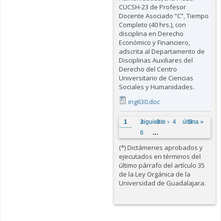
CUCSH-23 de Profesor
Docente Asociado “C”, Tiempo
Completo (40 hrs.), con
disciplina en Derecho
Económico y Financiero,
adscrita al Departamento de
Disciplinas Auxiliares del
Derecho del Centro
Universitario de Ciencias
Sociales y Humanidades.
ing630.doc
Páginas
1
2
siguiente ›
3
4
última »
5
6
…
(*) Dictámenes aprobados y
ejecutados en términos del
último párrafo del artículo 35
de la Ley Orgánica de la
Universidad de Guadalajara.