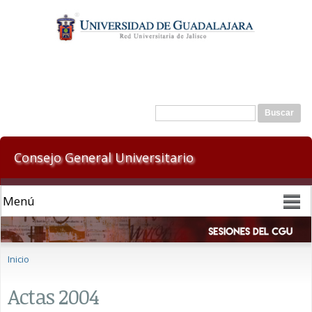
Pasar al
contenido
principal
Formulario de búsqueda
Buscar
Consejo General Universitario
Se encuentra usted aquí
Inicio
Actas 2004