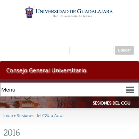
Pasar al
contenido
principal
Formulario de búsqueda
Buscar
Consejo General Universitario
Se encuentra usted aquí
Inicio
»
Sesiones del CGU
»
Actas
2016