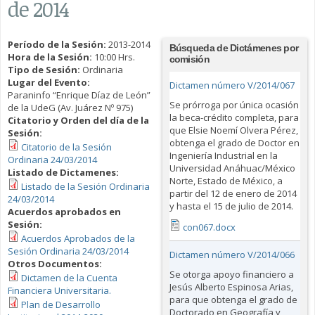
de 2014
Período de la Sesión:
2013-2014
Búsqueda de Dictámenes por
Hora de la Sesión:
10:00 Hrs.
comisión
Tipo de Sesión:
Ordinaria
Lugar del Evento:
Dictamen número V/2014/067
Paraninfo “Enrique Díaz de León”
Se prórroga por única ocasión
de la UdeG (Av. Juárez Nº 975)
la beca-crédito completa, para
Citatorio y Orden del día de la
que Elsie Noemí Olvera Pérez,
Sesión:
obtenga el grado de Doctor en
Citatorio de la Sesión
Ingeniería Industrial en la
Ordinaria 24/03/2014
Universidad Anáhuac/México
Listado de Dictamenes:
Norte, Estado de México, a
Listado de la Sesión Ordinaria
partir del 12 de enero de 2014
24/03/2014
y hasta el 15 de julio de 2014.
Acuerdos aprobados en
Sesión:
con067.docx
Acuerdos Aprobados de la
Sesión Ordinaria 24/03/2014
Dictamen número V/2014/066
Otros Documentos:
Se otorga apoyo financiero a
Dictamen de la Cuenta
Jesús Alberto Espinosa Arias,
Financiera Universitaria.
para que obtenga el grado de
Plan de Desarrollo
Doctorado en Geografía y