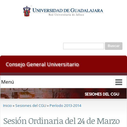
Pasar al
contenido
principal
Formulario de búsqueda
Buscar
Consejo General Universitario
Se encuentra usted aquí
Inicio
»
Sesiones del CGU
»
Período 2013-2014
Sesión Ordinaria del 24 de Marzo