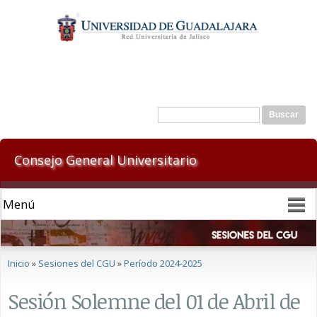
Pasar al
contenido
principal
Formulario de búsqueda
Buscar
Consejo General Universitario
Se encuentra usted aquí
Inicio
»
Sesiones del CGU
»
Período 2024-2025
Sesión Solemne del 01 de Abril de