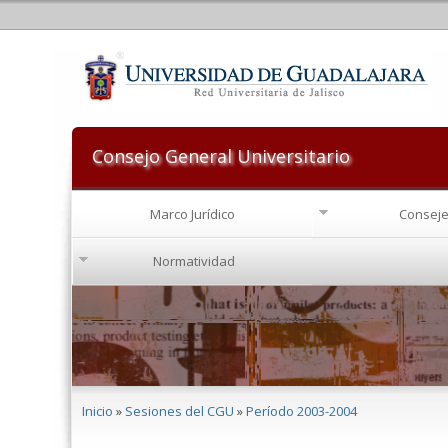
Consejo General Universitario
Marco Jurídico
Conseje
Normatividad
Se encuentra usted aquí
Inicio
»
Sesiones del CGU
»
Período 2003-2004