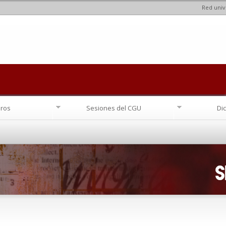
Red univ
Pasar al
contenido
principal
ros
Sesiones del CGU
Di