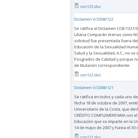
con123.doc
Dictamen V/2008/122
Se ratifica el Dictamen CCB/1331/0
Liliana Comparán Arenas como NO B
solicitud fue presentada fuera de
Educación de la Sexualidad Human
Salud y la Sexualidad, A.C., no s
Posgrados de Calidad y porque no c
de titulación correspondiente.
con122.doc
Dictamen V/2008/121
Se ratifica en todos y cada uno d
fecha 18 de octubre de 2007, emit
Universitario de la Costa, que de
CRÉDITO COMPLEMENTARIA con el o
Educación que se imparte en la Uni
14 de mayo de 2007 y hasta el 30 d
con121.doc