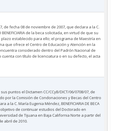
7, de fecha 08 de noviembre de 2007, que declara a la C.
ENEFICIARIA de la beca solicitada, en virtud de que su
l plazo establecido para ello; el programa de Maestría en
a que ofrece el Centro de Educación y Atención en la
e encuentra considerado dentro del Padrón Nacional de
uenta con título de licenciatura o en su defecto, el acta
e sus puntos el Dictamen CC/CCyB/DICT/06/0708/07, de
ido por la Comisión de Condonaciones y Becas del Centro
clara a la C. María Eugenia Méndez, BENEFICIARIA DE BECA
bjetivo de continuar estudios del Doctorado en
versidad de Tijuana en Baja California Norte a partir del
e abril de 2010.