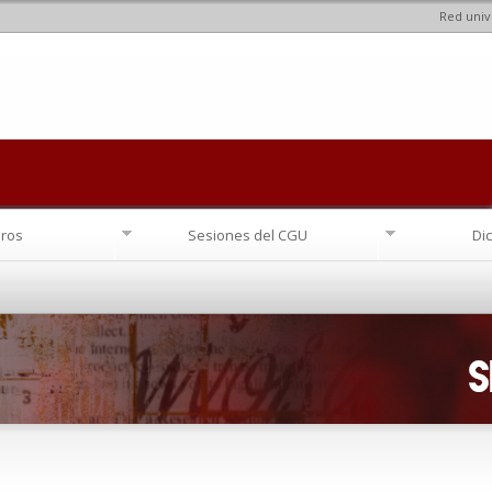
Red univ
Pasar al
contenido
principal
ros
Sesiones del CGU
Di