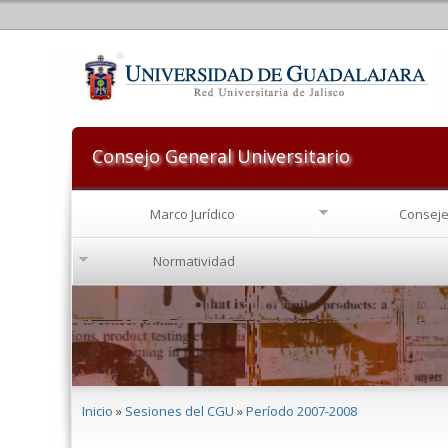
Consejo General Universitario
Marco Jurídico
Conseje
Normatividad
Se encuentra usted aquí
Inicio
»
Sesiones del CGU
»
Período 2007-2008