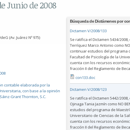
de Junio de 2008
Búsqueda de Dictámenes por co
Dictamen V/2008/133
deG (Av. Juárez Nº 975)
Se ratifica el Dictamen 5434/2008,
Terríquez Marco Antonio como NO B
continuar estudios del programa d
Facultad de Psicología de la Uni
cuenta con los recursos económicos
fracción II del Reglamento de Beca
008
con133.doc
ión contable elaborada por la
Dictamen V/2008/123
niversitaria, con base a la opinión
Sáinz-Grant Thornton, S.C.
Se ratifica el Dictamen 5442/2008,
Ojinaga Tania Jazmín como NO BENEF
estudios del programa de Maestría
Universitario de Ciencias de la S
cuenta con los recursos económicos
fracción II del Reglamento de Beca