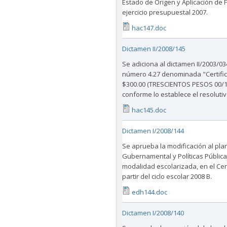
Estado de Origen y Aplicación de F
ejercicio presupuestal 2007.
hac147.doc
Dictamen II/2008/145
Se adiciona al dictamen II/2003/03
número 4.27 denominada "Certifica
$300.00 (TRESCIENTOS PESOS 00/1
conforme lo establece el resoluti
hac145.doc
Dictamen I/2008/144
Se aprueba la modificación al plan
Gubernamental y Políticas Públicas
modalidad escolarizada, en el Cen
partir del ciclo escolar 2008 B.
edh144.doc
Dictamen I/2008/140