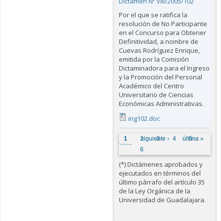
Dictamen Nº VIII/2005/102
Por el que se ratifica la
resolución de No Participante
en el Concurso para Obtener
Definitividad, a nombre de
Cuevas Rodríguez Enrique,
emitida por la Comisión
Dictaminadora para el Ingreso
y la Promoción del Personal
Académico del Centro
Universitario de Ciencias
Económicas Administrativas.
ing102.doc
Páginas
1
2
siguiente ›
3
4
última »
5
6
(*) Dictámenes aprobados y
ejecutados en términos del
último párrafo del artículo 35
de la Ley Orgánica de la
Universidad de Guadalajara.