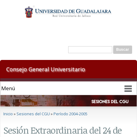
Pasar al
contenido
principal
Formulario de búsqueda
Buscar
Consejo General Universitario
Se encuentra usted aquí
Inicio
»
Sesiones del CGU
»
Período 2004-2005
Sesión Extraordinaria del 24 de