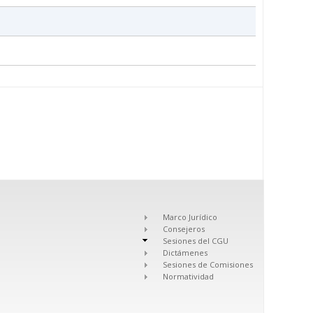
Marco Jurídico
Consejeros
Sesiones del CGU
Dictámenes
Sesiones de Comisiones
Normatividad