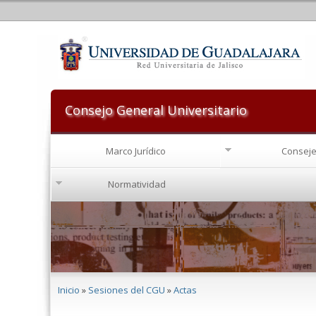
Consejo General Universitario
Marco Jurídico
Conseje
Normatividad
Se encuentra usted aquí
Inicio
»
Sesiones del CGU
»
Actas