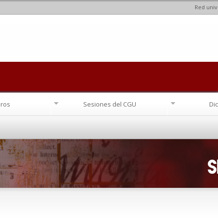
Red univ
Pasar al
contenido
principal
ros
Sesiones del CGU
Di