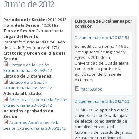
Junio de 2012
Período de la Sesión:
2011-2012
Búsqueda de Dictámenes por
Hora de la Sesión:
10:00 Hrs.
comisión
Tipo de Sesión:
Extraordinaria
Lugar del Evento:
Dictamen número II/2012/153
Paraninfo “Enrique Díaz de León”
Se modifica la norma 1.16 del
de la UdeG (Av. Juárez Nº 975)
Presupuesto de Ingresos y
Citatorio y Orden del día de la
Egresos 2012 de la
Sesión:
Universidad de Guadalajara,
Citatorio de la Sesión
con efectos a partir de la
Extraordinaria 28/06/2012
aprobación del presente
Listado de Dictamenes:
dictamen.
Listado de la Sesión
Extraordinaria 28/06/2012
hac153.doc
Adenda al Listado:
Adenda al Listado de la Sesión
Dictamen número II/2012/152
Extraordinaria 28/06/2012
PRIMERO. Se aprueba que la
Acuerdos aprobados en
Universidad de Guadalajara
Sesión:
se afecte, como garantía de
Acuerdos Aprobados de la
cumplimiento ante el
Sesión Extraordinaria 28/06/2012
Gobierno del Estado de Jalisco
y hasta por un máximo de