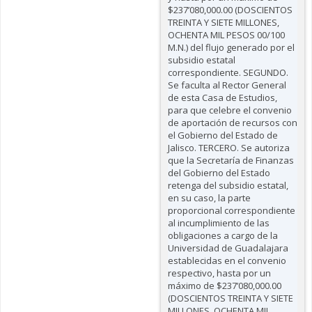
$237’080,000.00 (DOSCIENTOS
TREINTA Y SIETE MILLONES,
OCHENTA MIL PESOS 00/100
M.N.) del flujo generado por el
subsidio estatal
correspondiente. SEGUNDO.
Se faculta al Rector General
de esta Casa de Estudios,
para que celebre el convenio
de aportación de recursos con
el Gobierno del Estado de
Jalisco. TERCERO. Se autoriza
que la Secretaría de Finanzas
del Gobierno del Estado
retenga del subsidio estatal,
en su caso, la parte
proporcional correspondiente
al incumplimiento de las
obligaciones a cargo de la
Universidad de Guadalajara
establecidas en el convenio
respectivo, hasta por un
máximo de $237’080,000.00
(DOSCIENTOS TREINTA Y SIETE
MILLONES, OCHENTA MIL