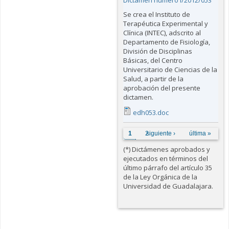
Dictamen número I/2012/053
Se crea el Instituto de
Terapéutica Experimental y
Clínica (INTEC), adscrito al
Departamento de Fisiología,
División de Disciplinas
Básicas, del Centro
Universitario de Ciencias de la
Salud, a partir de la
aprobación del presente
dictamen.
edh053.doc
Páginas
1
2
siguiente ›
última »
(*) Dictámenes aprobados y
ejecutados en términos del
último párrafo del artículo 35
de la Ley Orgánica de la
Universidad de Guadalajara.