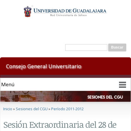
Pasar al
contenido
principal
Formulario de búsqueda
Buscar
Consejo General Universitario
Se encuentra usted aquí
Inicio
»
Sesiones del CGU
»
Período 2011-2012
Sesión Extraordinaria del 28 de