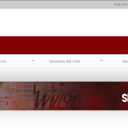
Red univ
Pasar al
contenido
principal
ros
Sesiones del CGU
Di