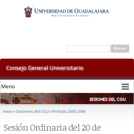
Pasar al
contenido
principal
Formulario de búsqueda
Buscar
Consejo General Universitario
Se encuentra usted aquí
Inicio
»
Sesiones del CGU
»
Período 2005-2006
Sesión Ordinaria del 20 de