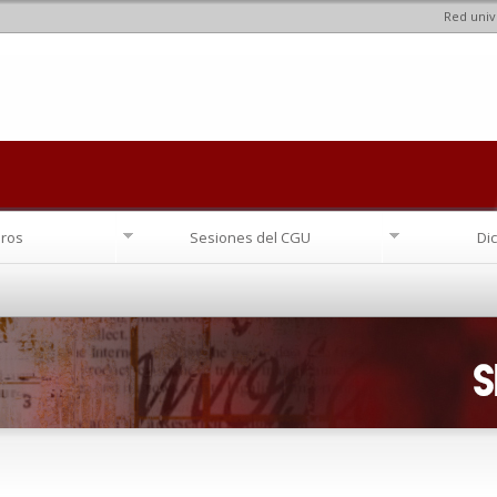
Red univ
Pasar al
contenido
principal
ros
Sesiones del CGU
Di