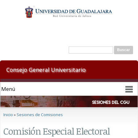
Pasar al
contenido
principal
Formulario de búsqueda
Buscar
Consejo General Universitario
Se encuentra usted aquí
Inicio
»
Sesiones de Comisiones
Comisión Especial Electoral