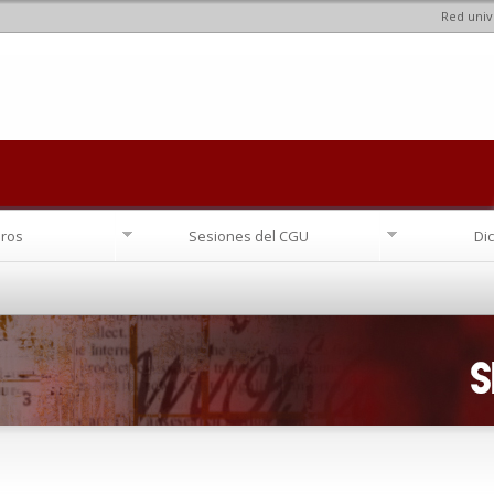
Red univ
Pasar al
contenido
principal
ros
Sesiones del CGU
Di