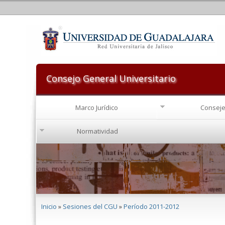
Consejo General Universitario
Marco Jurídico
Conseje
Normatividad
Se encuentra usted aquí
Inicio
»
Sesiones del CGU
»
Período 2011-2012