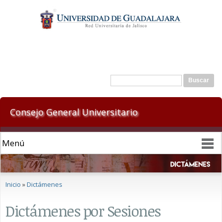
Pasar al
contenido
principal
Formulario de búsqueda
Buscar
Consejo General Universitario
Se encuentra usted aquí
Inicio
»
Dictámenes
Dictámenes por Sesiones