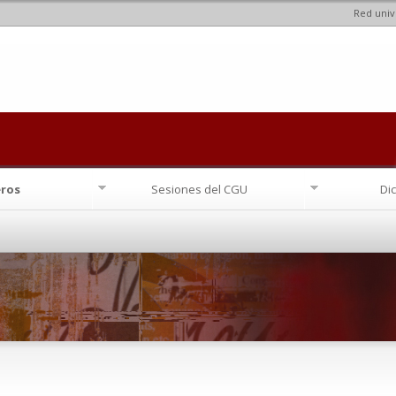
Red univ
Pasar al
contenido
principal
eros
Sesiones del CGU
Di