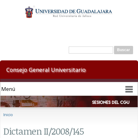
Pasar al
contenido
principal
Formulario de búsqueda
Buscar
Consejo General Universitario
Se encuentra usted aquí
Inicio
Dictamen II/2008/145