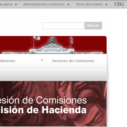
ersitaria
Administración y Gobierno
Otros sitios UdeG
Formulario de búsqueda
Buscar
ctámenes
Sesiones de Comisiones