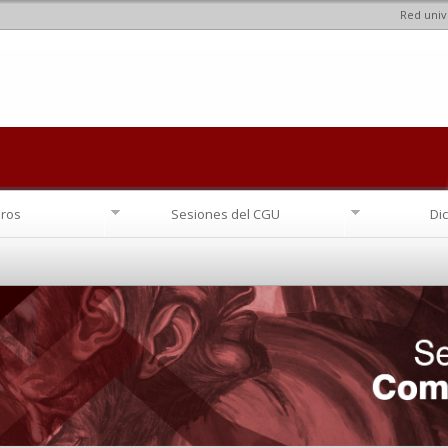
Red univ
Pasar al
contenido
principal
ros
Sesiones del CGU
Di