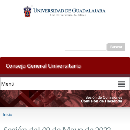
Pasar al
contenido
principal
Formulario de búsqueda
Buscar
Consejo General Universitario
Se encuentra usted aquí
Inicio
Sesión del 09 de Mayo de 2022