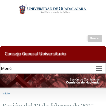
Pasar al
contenido
principal
Formulario de búsqueda
Buscar
Consejo General Universitario
Se encuentra usted aquí
Inicio
Sesión del 10 de febrero de 2025