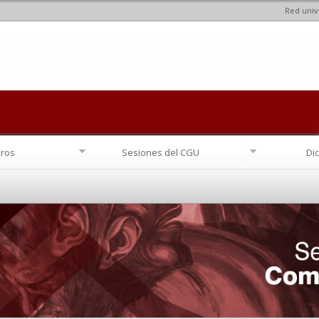
Red univ
Pasar al
contenido
principal
ros
Sesiones del CGU
Di