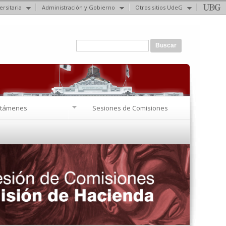
ersitaria
Administración y Gobierno
Otros sitios UdeG
Formulario de búsqueda
Buscar
ctámenes
Sesiones de Comisiones