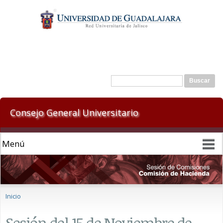
Pasar al
contenido
principal
Formulario de búsqueda
Buscar
Consejo General Universitario
Se encuentra usted aquí
Inicio
Sesión del 15 de Noviembre de