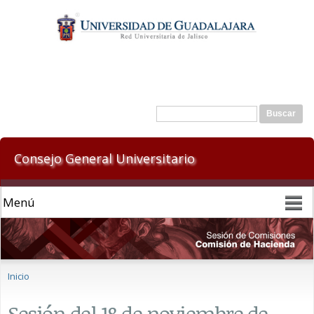
Pasar al
contenido
principal
Formulario de búsqueda
Buscar
Consejo General Universitario
Se encuentra usted aquí
Inicio
Sesión del 18 de noviembre de