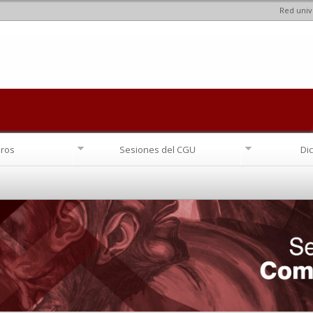
Red univ
Pasar al
contenido
principal
ros
Sesiones del CGU
Di