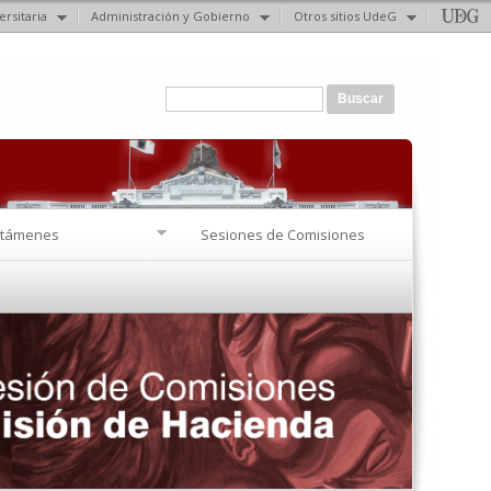
ersitaria
Administración y Gobierno
Otros sitios UdeG
Formulario de búsqueda
Buscar
ctámenes
Sesiones de Comisiones