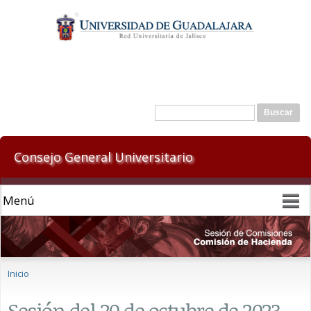
Pasar al
contenido
principal
Formulario de búsqueda
Buscar
Consejo General Universitario
Se encuentra usted aquí
Inicio
Sesión del 20 de octubre de 2023