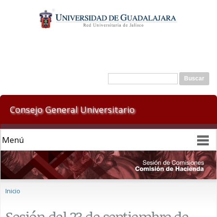
Pasar al
contenido
principal
Formulario de búsqueda
Buscar
Consejo General Universitario
Se encuentra usted aquí
Inicio
Sesión del 23 de septiembre de