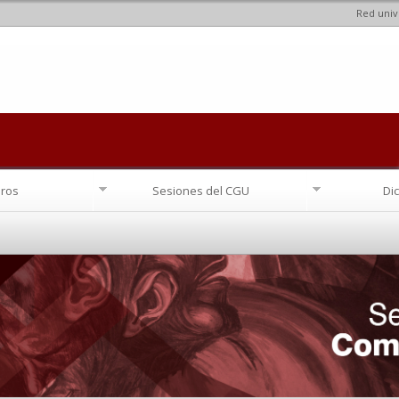
Red univ
Pasar al
contenido
principal
ros
Sesiones del CGU
Di