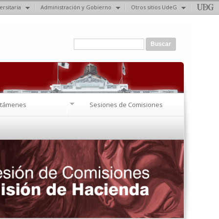
ersitaria
Administración y Gobierno
Otros sitios UdeG
Formulario de búsqueda
Buscar
ctámenes
Sesiones de Comisiones