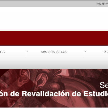
Red univ
Pasar al
contenido
principal
ros
Sesiones del CGU
Di