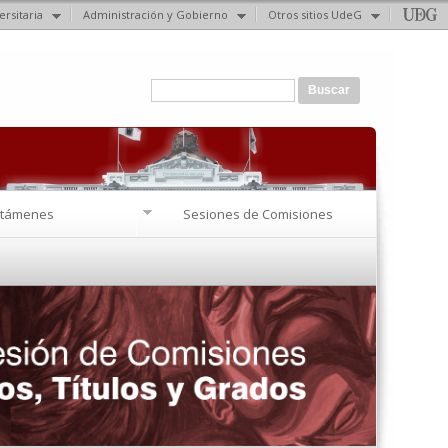
ersitaria
Administración y Gobierno
Otros sitios UdeG
Formulario de búsqueda
Buscar
ctámenes
Sesiones de Comisiones