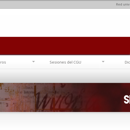
Red univ
Pasar al
contenido
principal
ros
Sesiones del CGU
Di