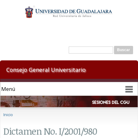
Pasar al
contenido
principal
Formulario de búsqueda
Buscar
Consejo General Universitario
Se encuentra usted aquí
Inicio
Dictamen No. I/2001/980