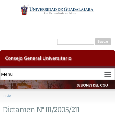
Pasar al
contenido
principal
Formulario de búsqueda
Buscar
Consejo General Universitario
Se encuentra usted aquí
Inicio
Dictamen Nº III/2005/211