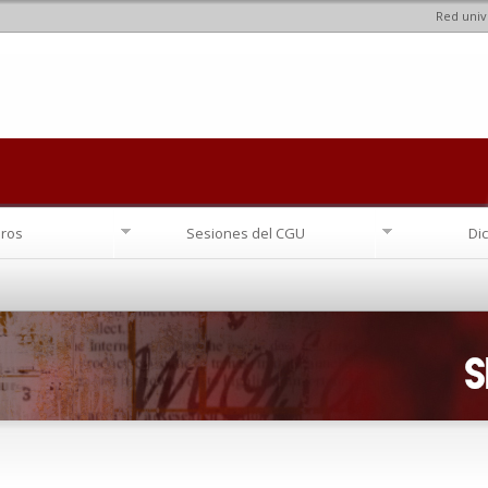
Red univ
Pasar al
contenido
principal
ros
Sesiones del CGU
Di