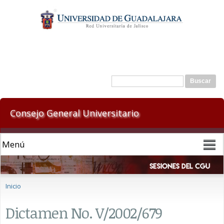
Pasar al
contenido
principal
Formulario de búsqueda
Buscar
Consejo General Universitario
Se encuentra usted aquí
Inicio
Dictamen No. V/2002/679