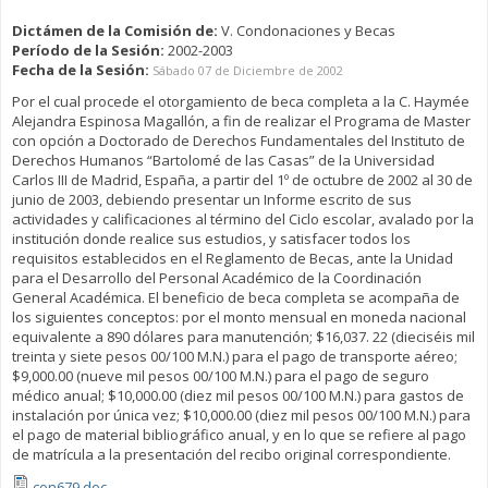
Dictámen de la Comisión de:
V. Condonaciones y Becas
Período de la Sesión:
2002-2003
Fecha de la Sesión:
Sábado 07 de Diciembre de 2002
Por el cual procede el otorgamiento de beca completa a la C. Haymée
Alejandra Espinosa Magallón, a fin de realizar el Programa de Master
con opción a Doctorado de Derechos Fundamentales del Instituto de
Derechos Humanos “Bartolomé de las Casas” de la Universidad
Carlos III de Madrid, España, a partir del 1º de octubre de 2002 al 30 de
junio de 2003, debiendo presentar un Informe escrito de sus
actividades y calificaciones al término del Ciclo escolar, avalado por la
institución donde realice sus estudios, y satisfacer todos los
requisitos establecidos en el Reglamento de Becas, ante la Unidad
para el Desarrollo del Personal Académico de la Coordinación
General Académica. El beneficio de beca completa se acompaña de
los siguientes conceptos: por el monto mensual en moneda nacional
equivalente a 890 dólares para manutención; $16,037. 22 (dieciséis mil
treinta y siete pesos 00/100 M.N.) para el pago de transporte aéreo;
$9,000.00 (nueve mil pesos 00/100 M.N.) para el pago de seguro
médico anual; $10,000.00 (diez mil pesos 00/100 M.N.) para gastos de
instalación por única vez; $10,000.00 (diez mil pesos 00/100 M.N.) para
el pago de material bibliográfico anual, y en lo que se refiere al pago
de matrícula a la presentación del recibo original correspondiente.
con679.doc