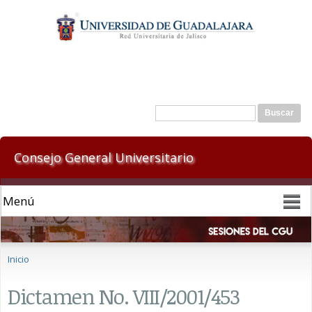
Pasar al
contenido
principal
Formulario de búsqueda
Buscar
Consejo General Universitario
Se encuentra usted aquí
Inicio
Dictamen No. VIII/2001/453