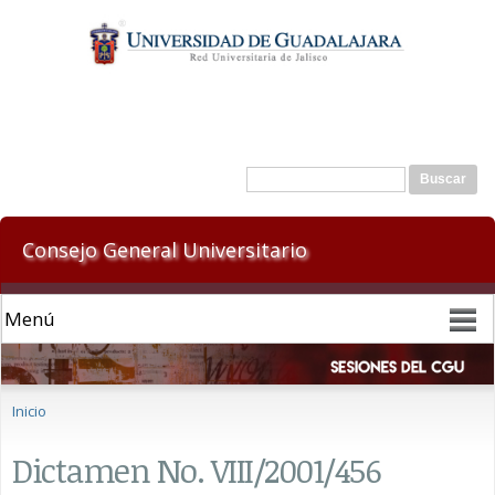
Pasar al
contenido
principal
Formulario de búsqueda
Buscar
Consejo General Universitario
Se encuentra usted aquí
Inicio
Dictamen No. VIII/2001/456