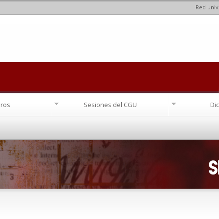
Red univ
Pasar al
contenido
principal
ros
Sesiones del CGU
Di