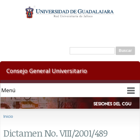
Pasar al
contenido
principal
Formulario de búsqueda
Buscar
Consejo General Universitario
Se encuentra usted aquí
Inicio
Dictamen No. VIII/2001/489