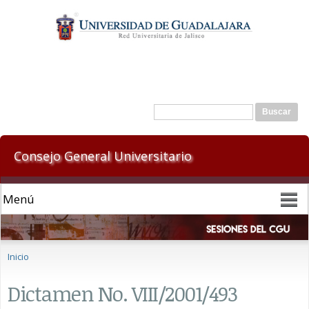
Pasar al
contenido
principal
Formulario de búsqueda
Buscar
Consejo General Universitario
Se encuentra usted aquí
Inicio
Dictamen No. VIII/2001/493