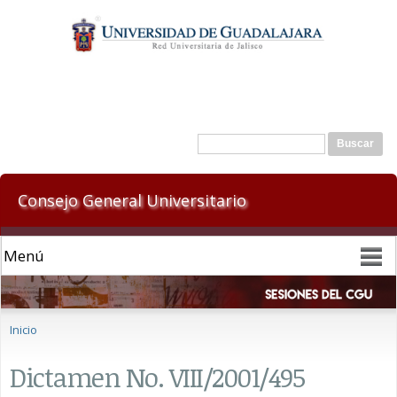
Pasar al
contenido
principal
Formulario de búsqueda
Buscar
Consejo General Universitario
Se encuentra usted aquí
Inicio
Dictamen No. VIII/2001/495