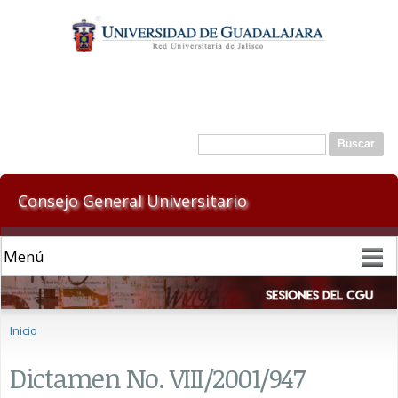
Pasar al
contenido
principal
Formulario de búsqueda
Buscar
Consejo General Universitario
Se encuentra usted aquí
Inicio
Dictamen No. VIII/2001/947