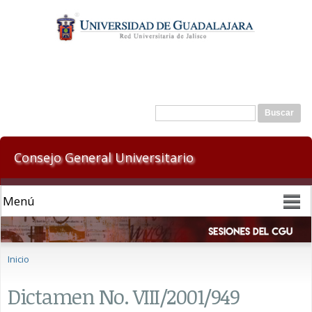
Pasar al
contenido
principal
Formulario de búsqueda
Buscar
Consejo General Universitario
Se encuentra usted aquí
Inicio
Dictamen No. VIII/2001/949