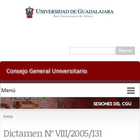
Pasar al
contenido
principal
Formulario de búsqueda
Buscar
Consejo General Universitario
Se encuentra usted aquí
Inicio
Dictamen Nº VIII/2005/131