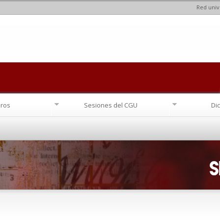
Red univ
Pasar al
contenido
principal
ros
Sesiones del CGU
Di