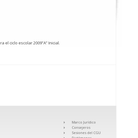
el ciclo escolar 2009”A” Inicial.
Marco Jurídico
Consejeros
Sesiones del CGU
Dictámenes