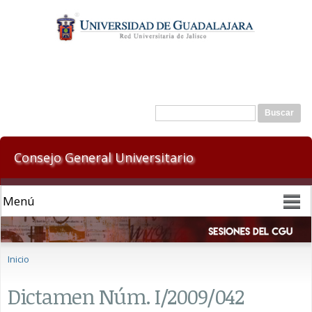
Pasar al
contenido
principal
Formulario de búsqueda
Buscar
Consejo General Universitario
Se encuentra usted aquí
Inicio
Dictamen Núm. I/2009/042