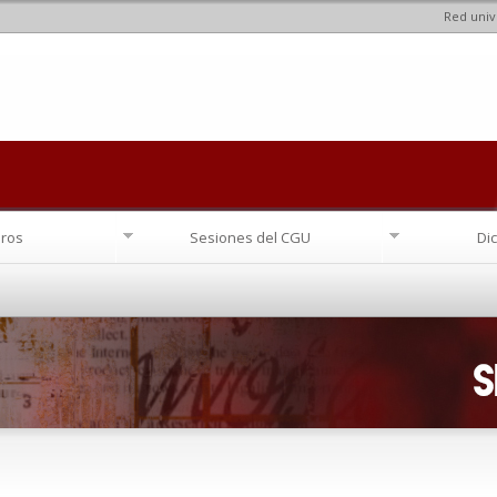
Red univ
Pasar al
contenido
principal
ros
Sesiones del CGU
Di