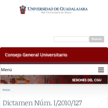
Pasar al
contenido
principal
Formulario de búsqueda
Buscar
Consejo General Universitario
Se encuentra usted aquí
Inicio
Dictamen Núm. I/2010/127