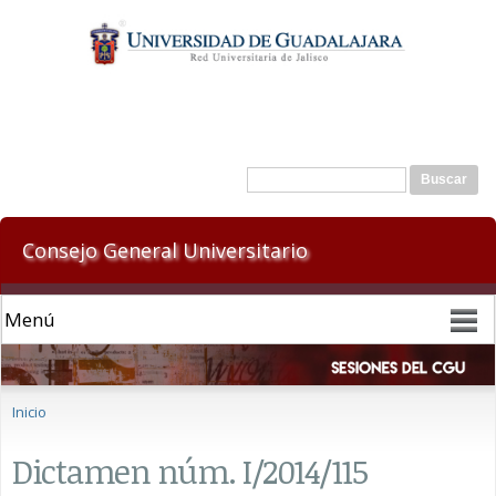
Pasar al
contenido
principal
Formulario de búsqueda
Buscar
Consejo General Universitario
Se encuentra usted aquí
Inicio
Dictamen núm. I/2014/115